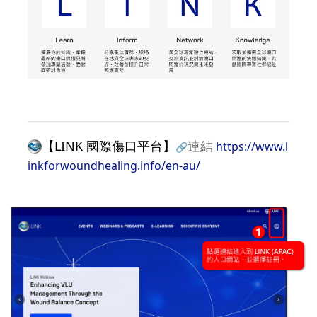
【LINK 國際傷口平台】
連結
https://www.l
🔗
inkforwoundhealing.info/en-au/